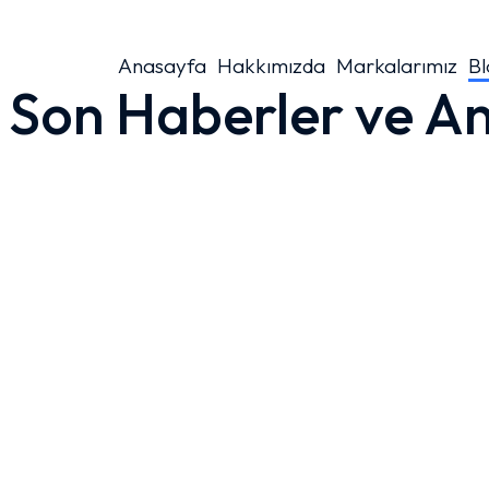
Anasayfa
Hakkımızda
Markalarımız
Bl
Son Haberler ve An
Deepsafe Sporcu Gözlüğü:
Maksimum Güvenlik, Üstün Konfor