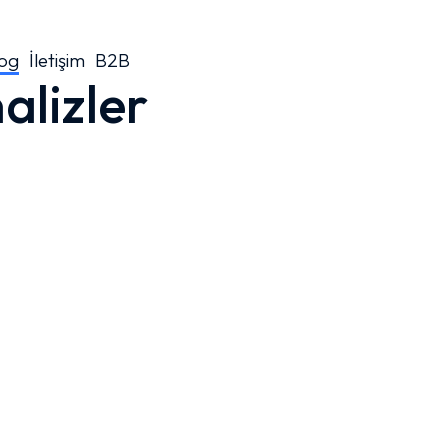
og
İletişim
B2B
alizler
Steel Sport Sporcu Gözlüğü:
Maksimum Koruma, Net Görüş ve