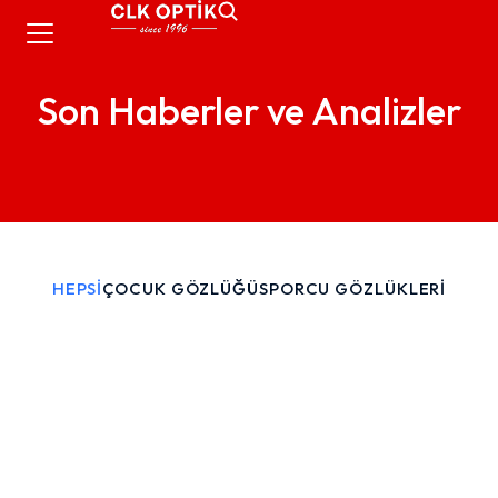
Son Haberler ve Analizler
HEPSİ
ÇOCUK GÖZLÜĞÜ
SPORCU GÖZLÜKLERİ
Deepsafe Sporcu Gözlüğü:
Maksimum Güvenlik, Üstün Konfor
ve Profesyonel Performans
SPORCU GÖZLÜKLERİ
/
23 Temmuz 2026