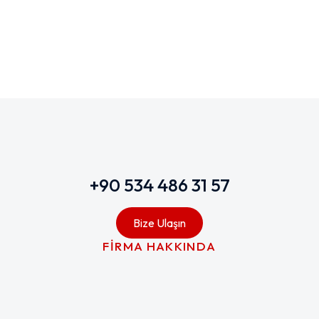
ÇOCUK GÖZLÜĞÜ
+90 534 486 31 57
Bize Ulaşın
FİRMA HAKKINDA